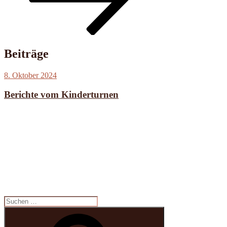
Beiträge
Veröffentlicht
8. Oktober 2024
am
Berichte vom Kinderturnen
Suche
nach:
Suchen