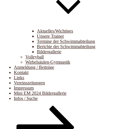
Aktuelles/Wichtiges
Unsere Trainer
Termine der Schwimmabteilung
Berichte der Schwimmabteilung
Bildergallerie
Volleyball
Wirbelsäulen-Gymnastik
Anmeldung / Beiträge
Kontakt
Links
Vereinszeitungen
Impressum
Mini EM 2024 Bildergallerie
Infos / Suche
Zum
Inhalt
nach
unten
scrollen